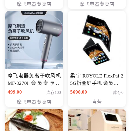
摩飞电器专卖店
摩飞电器专卖店
摩飞电器负离子吹风机
柔宇 ROYOLE FlexPai 2
MF-8270I 会员专享价
5G折叠屏手机 会员专享
369元
购买价格 4998元
499.00
5698.00
库存100
库存0
摩飞电器专卖店
直营