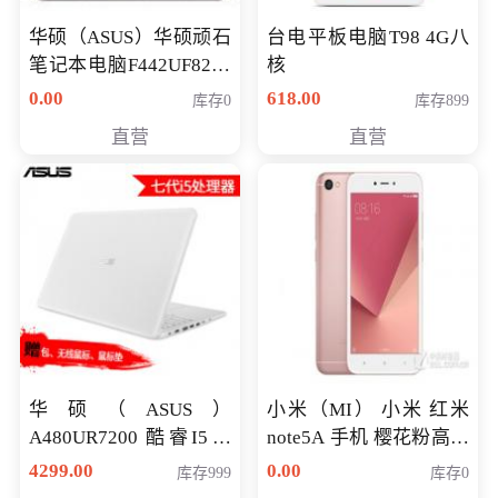
华硕（ASUS）华硕顽石
台电平板电脑T98 4G八
笔记本电脑F442UF8250
核
八代独显轻薄办公商务
0.00
618.00
库存0
库存899
游戏笔记本 火爆推荐
直营
直营
华硕（ASUS）
小米（MI） 小米 红米
A480UR7200 酷睿I5超
note5A 手机 樱花粉高配
薄学生办公游戏独显笔
版 全网通(3G+32G)
4299.00
0.00
库存999
库存0
记本电脑 金色 I5-7200