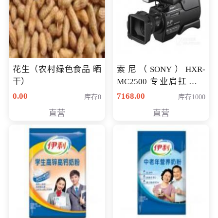
花生（农村绿色食品 晒
索尼（SONY）HXR-
干）
MC2500 专业肩扛式存
储卡全高清摄录一体机
0.00
7168.00
库存0
库存1000
婚庆 直播 团拜会 专业高
直营
直营
清入门级摄像机