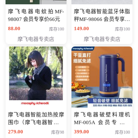
摩飞电器电蚊拍MF-
摩飞电器智能蓝牙体脂
98007 会员专享价66元
秤MF-98066 会员专享价
98元
88.00
149.00
库存100
库存100
摩飞电器专卖店
摩飞电器专卖店
摩飞电器智能加热按摩
摩飞电器破壁料理机
围巾（摩飞电器智能加
MF-005A 会员专享价
热按摩围脖） 会员专享
198元
279.00
399.00
库存98
库存100
价168元