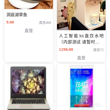
洞庭湖草鱼
9.90
库存468
直营
人工智能X6直饮水吧
（内部测试 请暂时不要
购买）
1298.00
库存72
直营