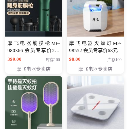
摩飞电器筋膜枪MF-
摩飞电器灭蚊灯MF-
980366 会员专享价299
98552 会员专享价68元
元
399.00
98.00
库存100
库存100
摩飞电器专卖店
摩飞电器专卖店