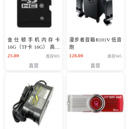
金仕顿手机内存卡
漫步者音箱R101V 低音
16G（TF卡 16G） 高速
炮
卡 CLASS 10
25.00
128.00
库存905
库存945
直营
直营