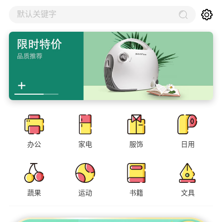
默认关键字
办公
家电
服饰
日用
蔬果
运动
书籍
文具