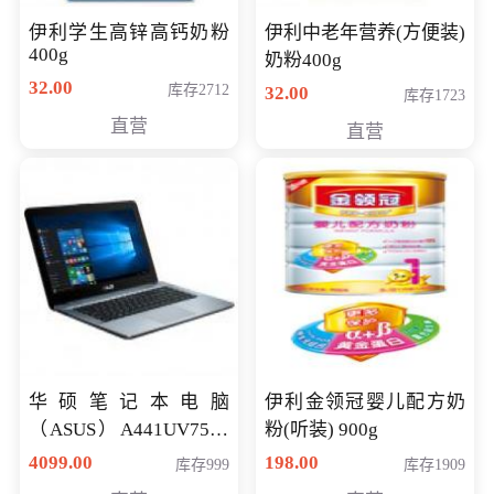
伊利学生高锌高钙奶粉
伊利中老年营养(方便装)
400g
奶粉400g
32.00
库存2712
32.00
库存1723
直营
直营
华硕笔记本电脑
伊利金领冠婴儿配方奶
（ASUS）A441UV7500
粉(听装) 900g
顽石（7代i7-7500U 4G
4099.00
198.00
库存999
库存1909
500G GT920MX 独显）