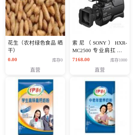
花生（农村绿色食品 晒
索尼（SONY）HXR-
干）
MC2500 专业肩扛式存
储卡全高清摄录一体机
0.00
7168.00
库存0
库存1000
婚庆 直播 团拜会 专业高
直营
直营
清入门级摄像机