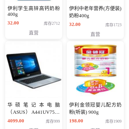
伊利学生高锌高钙奶粉
伊利中老年营养(方便装)
400g
奶粉400g
32.00
库存2712
32.00
库存1723
直营
直营
华硕笔记本电脑
伊利金领冠婴儿配方奶
（ASUS）A441UV7500
粉(听装) 900g
顽石（7代i7-7500U 4G
4099.00
198.00
库存999
库存1909
500G GT920MX 独显）