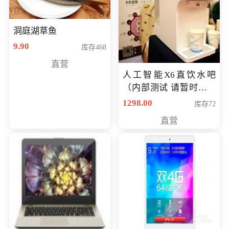
洞庭湖草鱼
9.90
库存468
直营
人工智能X6直饮水吧
（内部测试 请暂时不要
购买）
1298.00
库存72
直营