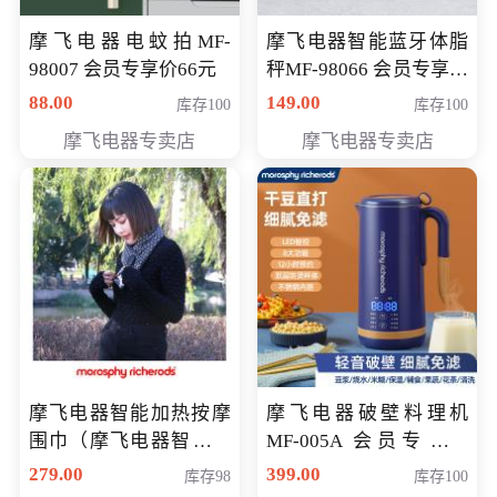
摩飞电器电蚊拍MF-
摩飞电器智能蓝牙体脂
98007 会员专享价66元
秤MF-98066 会员专享价
98元
88.00
149.00
库存100
库存100
摩飞电器专卖店
摩飞电器专卖店
摩飞电器智能加热按摩
摩飞电器破壁料理机
围巾（摩飞电器智能加
MF-005A 会员专享价
热按摩围脖） 会员专享
198元
279.00
399.00
库存98
库存100
价168元