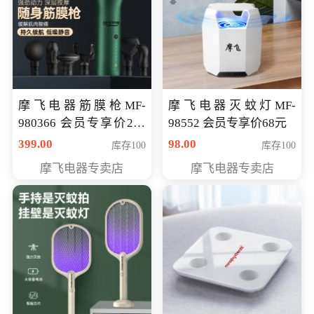
摩飞电器筋膜枪MF-
摩飞电器灭蚊灯MF-
980366 会员专享价299
98552 会员专享价68元
元
399.00
98.00
库存100
库存100
摩飞电器专卖店
摩飞电器专卖店