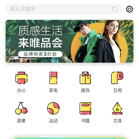
默认关键字
办公
家电
服饰
日用
蔬果
运动
书籍
文具