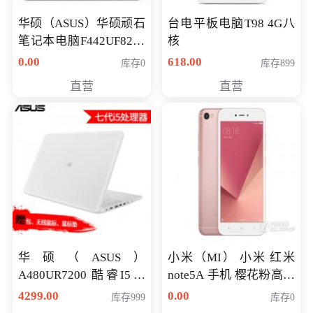
华硕（ASUS）华硕顽石
台电平板电脑T98 4G八
笔记本电脑F442UF8250
核
八代独显轻薄办公商务
0.00
618.00
库存0
库存899
游戏笔记本 火爆推荐
直营
直营
华硕（ASUS）
小米（MI） 小米 红米
A480UR7200 酷睿I5超
note5A 手机 樱花粉高配
薄学生办公游戏独显笔
版 全网通(3G+32G)
4299.00
0.00
库存999
库存0
记本电脑 金色 I5-7200