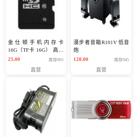
金仕顿手机内存卡
漫步者音箱R101V 低音
16G（TF卡 16G） 高速
炮
卡 CLASS 10
25.00
128.00
库存905
库存945
直营
直营