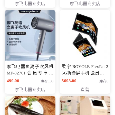
摩飞电器专卖店
摩飞电器专卖店
摩飞电器负离子吹风机
柔宇 ROYOLE FlexPai 2
MF-8270I 会员专享价
5G折叠屏手机 会员专享
369元
购买价格 4998元
499.00
5698.00
库存100
库存0
摩飞电器专卖店
直营